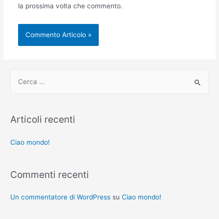
la prossima volta che commento.
C
e
r
c
Articoli recenti
a
:
Ciao mondo!
Commenti recenti
Un commentatore di WordPress
su
Ciao mondo!