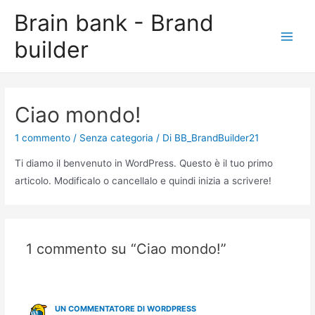
Vai
Brain bank - Brand
al
builder
contenuto
Main
Men
Ciao mondo!
1 commento
/
Senza categoria
/ Di
BB_BrandBuilder21
Ti diamo il benvenuto in WordPress. Questo è il tuo primo
articolo. Modificalo o cancellalo e quindi inizia a scrivere!
1 commento su “Ciao mondo!”
UN COMMENTATORE DI WORDPRESS