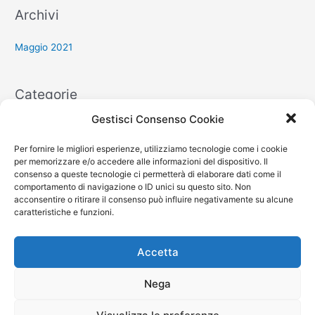
Archivi
Maggio 2021
Categorie
Gestisci Consenso Cookie
Senza categoria
Per fornire le migliori esperienze, utilizziamo tecnologie come i cookie
per memorizzare e/o accedere alle informazioni del dispositivo. Il
Meta
consenso a queste tecnologie ci permetterà di elaborare dati come il
comportamento di navigazione o ID unici su questo sito. Non
acconsentire o ritirare il consenso può influire negativamente su alcune
Accedi
caratteristiche e funzioni.
Feed dei contenuti
Feed dei commenti
Accetta
WordPress.org
Nega